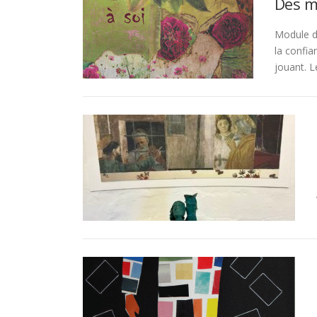
Des m
Module d’
la confia
jouant. L