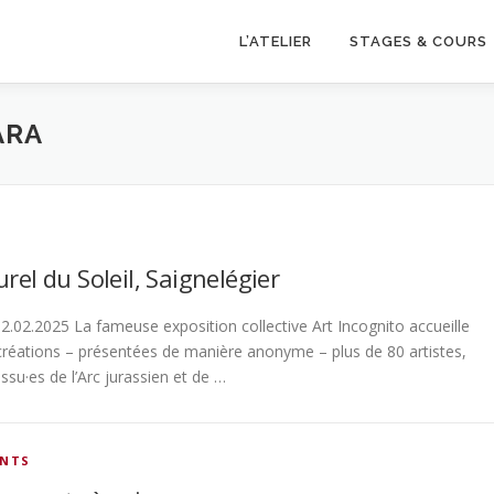
L’ATELIER
STAGES & COURS
ARA
rel du Soleil, Saignelégier
2.02.2025 La fameuse exposition collective Art Incognito accueille
créations – présentées de manière anonyme – plus de 80 artistes,
ssu·es de l’Arc jurassien et de …
ENTS